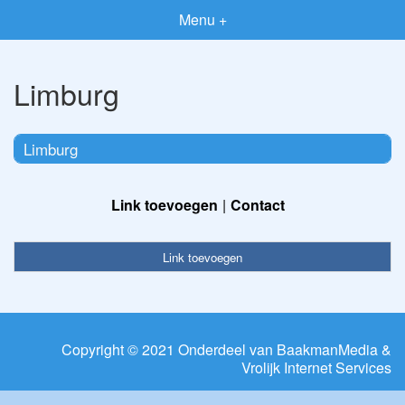
Menu +
Limburg
Limburg
Link toevoegen
Contact
Link toevoegen
Copyright © 2021 Onderdeel van
BaakmanMedia
&
Vrolijk Internet Services