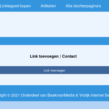
Linktegoed kopen
Artikelen
Alle dochterpagina's
Link toevoegen
Contact
Link toevoegen
ight © 2021 Onderdeel van
BaakmanMedia
&
Vrolijk Internet S